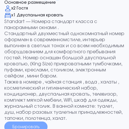
Основное размещение
х2 Гостя
х1 Двуспальная кровать
Standart — Номера cтандарт класса c
панорамными окнами .
Стандартный двухместный однокомнатный номер
оформлен в современномстиле, интерьер
выполнен в светлых тонах и со всем необходимым
оборудованием для комфортного пребывания
гостей. Номер оснащен большой двуспальной
кроватью, (King Size) прикроватными тумбочками,
пуфами, креслами, столиком, электронным
сейфом , мини баром.
Также в номере , чайная станция , вода , халаты ,
косметический и гигиенический набор,
кондиционер, двуспальная кровать, телевизор,
комплект мягкой мебели, WiFi, шкаф для одежды,
журнальный столик. В ванной комнате: туалет,
душ, набор разовых туалетных принадлежностей,
тапочки, полотенца, халат.
Бронировать